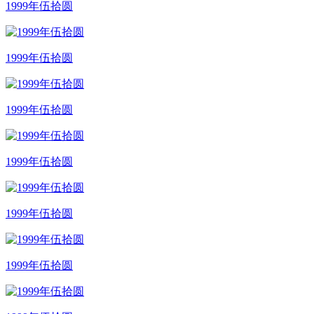
1999年伍拾圆
1999年伍拾圆
1999年伍拾圆
1999年伍拾圆
1999年伍拾圆
1999年伍拾圆